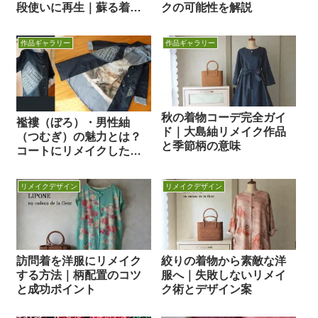
段使いに再生｜蘇る着物
クの可能性を解説
の魅力
作品ギャラリー
作品ギャラリー
秋の着物コーデ完全ガイ
襤褸（ぼろ）・男性紬
ド｜大島紬リメイク作品
（つむぎ）の魅力とは？
と季節柄の意味
コートにリメイクした作
品も紹介
リメイクデザイン
リメイクデザイン
訪問着を洋服にリメイク
絞りの着物から素敵な洋
する方法｜柄配置のコツ
服へ｜失敗しないリメイ
と成功ポイント
ク術とデザイン案