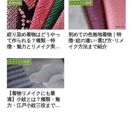
着物知識
リメイクの基礎
絞り染め着物はどうやっ
初めての色無地着物｜特
て作られる？種類・特
徴･紋の違い･選び方･リメ
徴・魅力とリメイク実例
イク方法まで紹介
を解説
リメイクの基礎
【着物リメイクにも最
適】小紋とは？種類・魅
力・江戸小紋三役まで徹
底解説